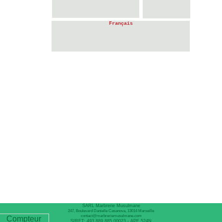
Français
SARL Marbrerie Musulmane
247, Boulevard Danielle Casanova, 13014 Marseille
contact@marbreriemusulmane.com
Compteur
SIRET: 493 889 885 00023 - APE 524N