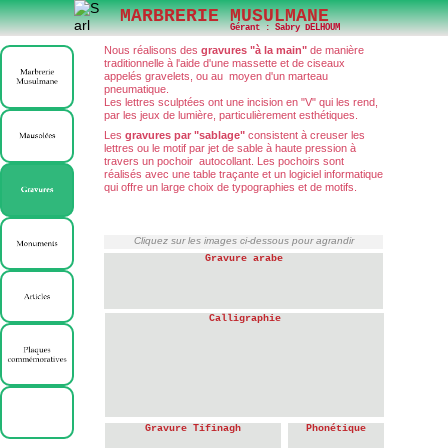
MARBRERIE MUSULMANE
Gérant : Sabry DELHOUM
Nous réalisons des
gravures "à la main"
de manière
traditionnelle à l'aide d'une massette et de ciseaux
appelés gravelets, ou au moyen d'un marteau
pneumatique.
Les lettres sculptées ont une incision en "V" qui les rend,
par les jeux de lumière, particulièrement esthétiques.
Les
gravures par "sablage"
consistent à creuser les
lettres ou le motif par jet de sable à haute pression à
travers un pochoir autocollant. Les pochoirs sont
réalisés avec une table traçante et un logiciel informatique
qui offre un large choix de typographies et de motifs.
Cliquez sur les images ci-dessous pour agrandir
Gravure arabe
Calligraphie
Gravure Tifinagh
Phonétique